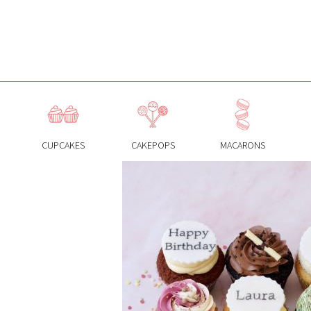
M
a
CUPCAKES
CAKEPOPS
MACARONS
i
n
m
e