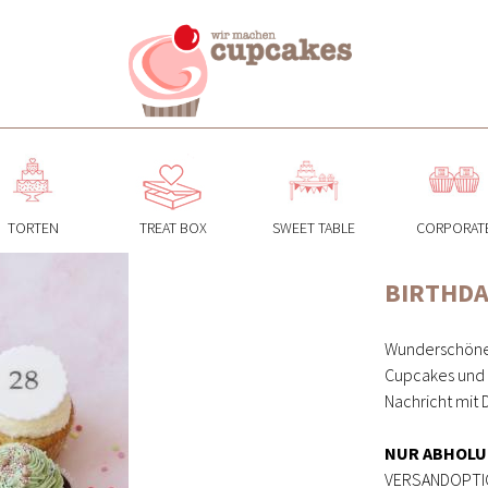
TORTEN
TREAT BOX
SWEET TABLE
CORPORAT
Jump to navigation
BIRTHDA
Wunderschöne 
Cupcakes und p
Nachricht mit
NUR ABHOLU
VERSANDOPTIO