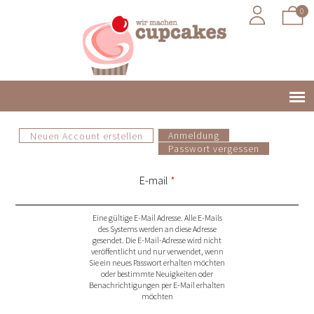
0
Jump to navigation
Anmeldung
Neuen Account erstellen
(active tab)
Main
Passwort vergessen
P
menu
E-mail
*
r
Eine gültige E-Mail Adresse. Alle E-Mails
i
des Systems werden an diese Adresse
gesendet. Die E-Mail-Adresse wird nicht
veröffentlicht und nur verwendet, wenn
m
Sie ein neues Passwort erhalten möchten
oder bestimmte Neuigkeiten oder
Benachrichtigungen per E-Mail erhalten
a
möchten